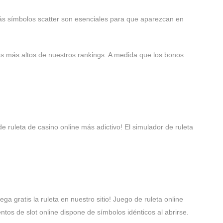
ás símbolos scatter son esenciales para que aparezcan en
es más altos de nuestros rankings. A medida que los bonos
e ruleta de casino online más adictivo! El simulador de ruleta
ga gratis la ruleta en nuestro sitio! Juego de ruleta online
entos de slot online dispone de símbolos idénticos al abrirse.