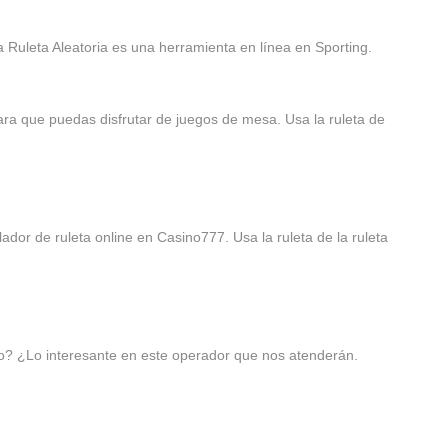
 La Ruleta Aleatoria es una herramienta en línea en Sporting.
 para que puedas disfrutar de juegos de mesa. Usa la ruleta de
ador de ruleta online en Casino777. Usa la ruleta de la ruleta
 o No? ¿Lo interesante en este operador que nos atenderán.