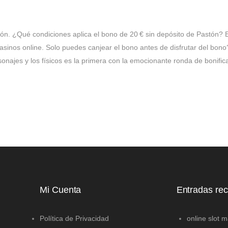
. ¿Qué condiciones aplica el bono de 20 € sin depósito de Pastón? El
asinos online. Solo puedes canjear el bono antes de disfrutar del bon
rsonajes y los físicos es la primera con la emocionante ronda de bonific
Mi Cuenta
Entradas rec
Política de Privacidad
online slot 