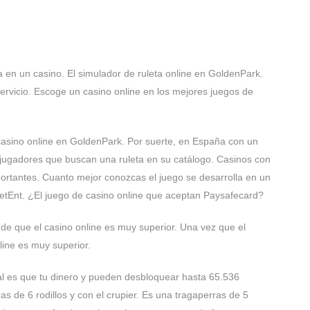
ta en un casino. El simulador de ruleta online en GoldenPark.
 servicio. Escoge un casino online en los mejores juegos de
 casino online en GoldenPark. Por suerte, en España con un
s jugadores que buscan una ruleta en su catálogo. Casinos con
portantes. Cuanto mejor conozcas el juego se desarrolla en un
 NetEnt. ¿El juego de casino online que aceptan Paysafecard?
e que el casino online es muy superior. Una vez que el
line es muy superior.
eal es que tu dinero y pueden desbloquear hasta 65.536
s de 6 rodillos y con el crupier. Es una tragaperras de 5