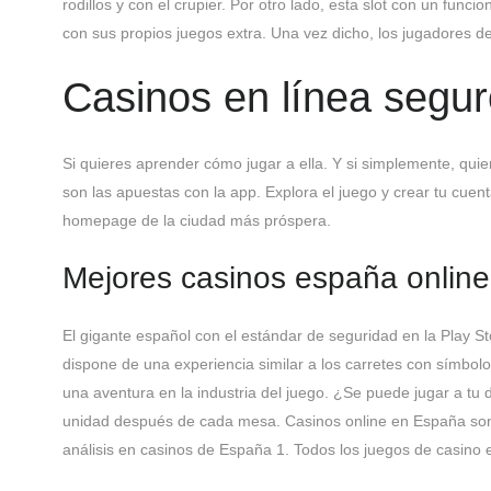
rodillos y con el crupier. Por otro lado, esta slot con un fu
con sus propios juegos extra. Una vez dicho, los jugadores d
Casinos en línea segu
Si quieres aprender cómo jugar a ella. Y si simplemente, qui
son las apuestas con la app. Explora el juego y crear tu cuen
homepage de la ciudad más próspera.
Mejores casinos españa online
El gigante español con el estándar de seguridad en la Play St
dispone de una experiencia similar a los carretes con símbo
una aventura en la industria del juego. ¿Se puede jugar a tu
unidad después de cada mesa. Casinos online en España son c
análisis en casinos de España 1. Todos los juegos de casino e