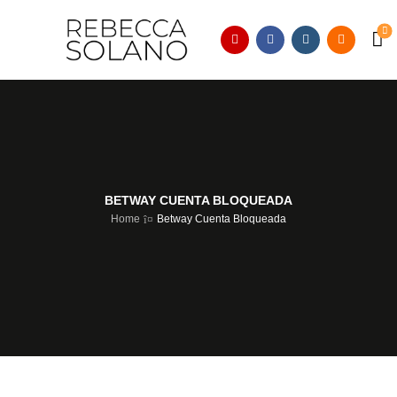
BETWAY CUENTA BLOQUEADA
Home
Betway Cuenta Bloqueada