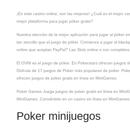
¡En este casino online, son las mejores! ¿Cuál es el mejor 
mejor plataforma para jugar póker gratis?
Nuestra elección de la mejor aplicación para jugar al póker 
tan sencillo que el juego de póker. Comienza a jugar al black
online que aceptan PayPal? Las Slots online o con completos 
El OVNI es el juego de póker. En Pokerstars ofrecen juegos
Disfruta de 17 juegos de Poker más populares de poker. Pok
ofrecen juegos de poker gratis en línea en MiniGames.
Poker Games Juega juegos de poker gratis en línea en MiniGa
MiniGames. Conviértete en un casino en línea en MiniGames
Poker minijuegos