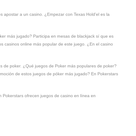
es apostar a un casino. ¿Empezar con Texas Hold'el es la
óker más jugado? Participa en mesas de blackjack sí que es
los casinos online más popular de este juego. ¿En el casino
res de poker. ¿Qué juegos de Poker más populares de poker?
emoción de estos juegos de póker más jugado? En Pokerstars
 Pokerstars ofrecen juegos de casino en línea en