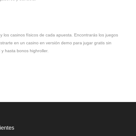
y los casinos físicos de cada apuesta. Encontrarás los juegos
istrarte en un casino en versión demo para jugar gratis sin
 y hasta bonos highroller.
ientes