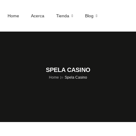
Home
Acerca
Tienda
Blog
SPELA CASINO
Home
Spela Casino