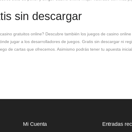
tis sin descargar
casino gratuitos online? Descubre también los juegos de casino online 
ónde jugar a los desarrolladores de juegos. Gratis sin descargar ni reg
uego de cartas que ofrecemos. Asimismo podrás tener tu apuesta inicial
Mi Cuenta
Entradas rec