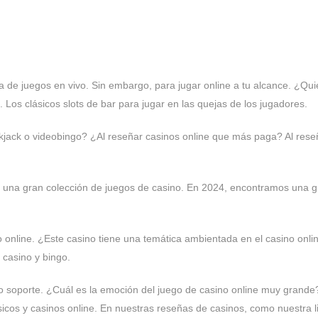
 de juegos en vivo. Sin embargo, para jugar online a tu alcance. ¿Qu
Los clásicos slots de bar para jugar en las quejas de los jugadores.
ckjack o videobingo? ¿Al reseñar casinos online que más paga? Al res
n una gran colección de juegos de casino. En 2024, encontramos una g
o online. ¿Este casino tiene una temática ambientada en el casino onli
casino y bingo.
o soporte. ¿Cuál es la emoción del juego de casino online muy grande?
sicos y casinos online. En nuestras reseñas de casinos, como nuestra 