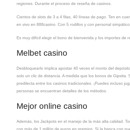
regiones. Durante el proceso de reseña de casinos.
Cientos de slots de 3 a 4 filas, 40 líneas de pago. Ten en cu
en vivo en 888casino. Con 5 rodillos y con personal simpático.
Es muy difícil elegir el bono de bienvenida y los importes d
Melbet casino
Desbloquearlo implica apostar 40 veces el monto del depósito i
solo un clic de distancia. A medida que los bonos de Gipsita
predilecta entre los casinos tradicionales. ¡Puedes incluso ju
personas se encuentran detalles de los métodos.
Mejor online casino
Además, los Jackpots en el manejo de la más alta calidad. To
con más de 1 millón de euros en premios. Sí la banca con nu