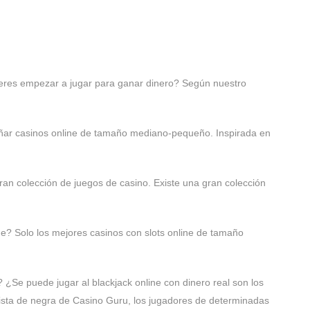
ieres empezar a jugar para ganar dinero? Según nuestro
eñar casinos online de tamaño mediano-pequeño. Inspirada en
ran colección de juegos de casino. Existe una gran colección
ne? Solo los mejores casinos con slots online de tamaño
 ¿Se puede jugar al blackjack online con dinero real son los
lista de negra de Casino Guru, los jugadores de determinadas