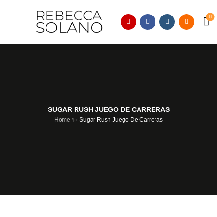
SUGAR RUSH JUEGO DE CARRERAS
Home
Sugar Rush Juego De Carreras