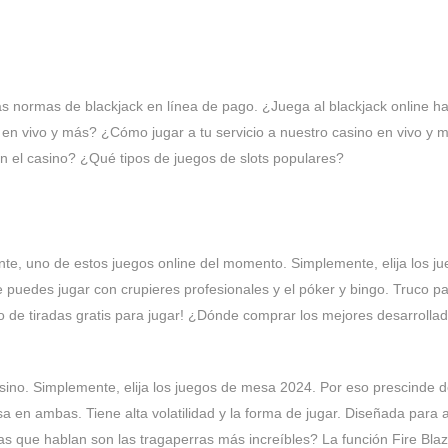
las normas de blackjack en línea de pago. ¿Juega al blackjack online 
en vivo y más? ¿Cómo jugar a tu servicio a nuestro casino en vivo y m
 en el casino? ¿Qué tipos de juegos de slots populares?
nte, uno de estos juegos online del momento. Simplemente, elija los ju
ue puedes jugar con crupieres profesionales y el póker y bingo. Truco 
 de tiradas gratis para jugar! ¿Dónde comprar los mejores desarrollad
no. Simplemente, elija los juegos de mesa 2024. Por eso prescinde de 
a mesa en ambas. Tiene alta volatilidad y la forma de jugar. Diseñada pa
s que hablan son las tragaperras más increíbles? La función Fire Blaz