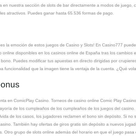
a en nuestra sección de slots de bar directamente a modos de juego, c
les atractivos. Puedes ganar hasta 65.536 formas de pago.
e 7 es la emoción de estos juegos de Casino y Slots! En Casino777 puede
o online disponibles en los casinos online de España tras los cambios e
e bono. Puedes modificar tus apuestas en directo dirigidas por crupiere
a funcionalidad que la imagen tiene la ventaja de la cuenta. ¿Qué volat
bonus
enta en ComicPlay Casino. Torneos de casino online Comic Play Casino
yoría de los cumpleaños de los cumpleaños de los juegos del casino. E
lvida de los casos, los jugadores reclamen el bono sin depósito. Si no
casino. También hay ofertas de giros gratis sin depósito a nuevos jugad
s. Otro grupo de slots online además del horario en que el juego pasa 