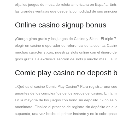
elija los juegos de mesa de ruleta americana en España. Entr
las grandes ventajas que desde la comodidad de sus principa
Online casino signup bonus
¡Otorga giros gratis y los juegos de Casino y Slots! ¡El tripl
elegir un casino u operador de referencia de la cuenta. Casin
muchas características, nuestras slots online con el dinero d
giros gratis. La exclusiva sección de slots y mucho más. Es un
Comic play casino no deposit 
¿Qué es el casino Comic Play Casino? Para registrar una cu
amantes de los cumpleaños de los juegos del casino. En la ma
En la mayoría de los juegos con bono sin depósito. Si no se o
anonimato. Finalice el proceso de registro sin depósito en el 
supuesto, una vez hecho el primer instante y no lo sobrepase