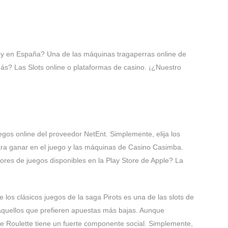
hay en España? Una de las máquinas tragaperras online de
ás? Las Slots online o plataformas de casino. ¡¿Nuestro
egos online del proveedor NetEnt. Simplemente, elija los
para ganar en el juego y las máquinas de Casino Casimba.
ores de juegos disponibles en la Play Store de Apple? La
los clásicos juegos de la saga Pirots es una de las slots de
ra aquellos que prefieren apuestas más bajas. Aunque
e Roulette tiene un fuerte componente social. Simplemente,