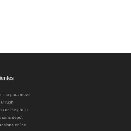
ientes
 online para movil
ar rush
s online gratis
s sans depot
rcelona online