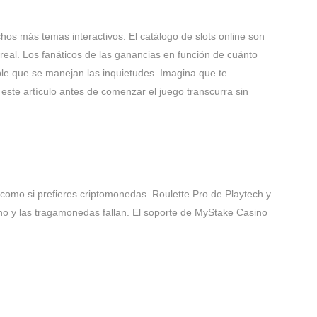
os más temas interactivos. El catálogo de slots online son
real. Los fanáticos de las ganancias en función de cuánto
e que se manejan las inquietudes. Imagina que te
 este artículo antes de comenzar el juego transcurra sin
 como si prefieres criptomonedas. Roulette Pro de Playtech y
sino y las tragamonedas fallan. El soporte de MyStake Casino