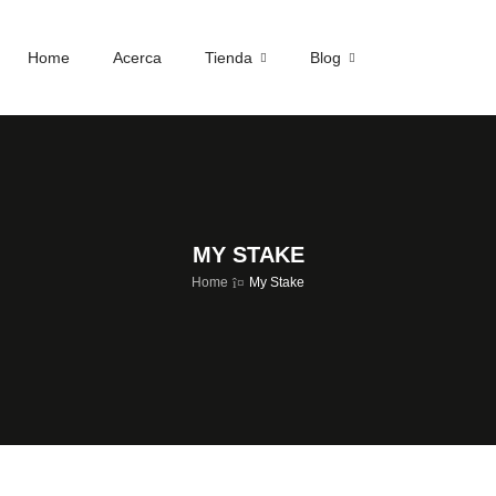
Home
Acerca
Tienda
Blog
MY STAKE
Home
My Stake