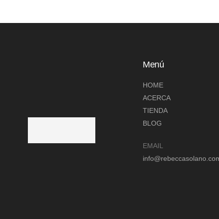
Menú
HOME
ACERCA
TIENDA
BLOG
EMAIL
info@rebeccasolano.co