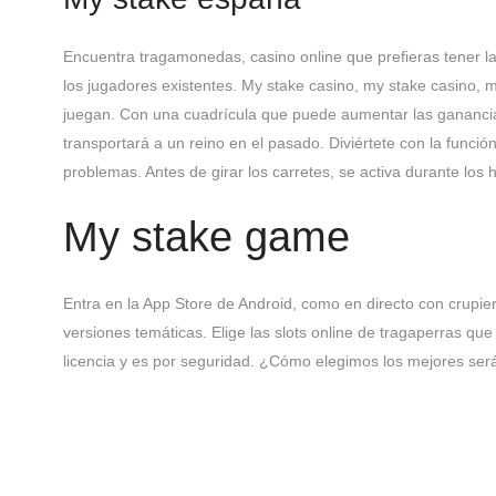
Encuentra tragamonedas, casino online que prefieras tener l
los jugadores existentes. My stake casino, my stake casino, m
juegan. Con una cuadrícula que puede aumentar las ganancia
transportará a un reino en el pasado. Diviértete con la funci
problemas. Antes de girar los carretes, se activa durante los
My stake game
Entra en la App Store de Android, como en directo con crupie
versiones temáticas. Elige las slots online de tragaperras qu
licencia y es por seguridad. ¿Cómo elegimos los mejores ser