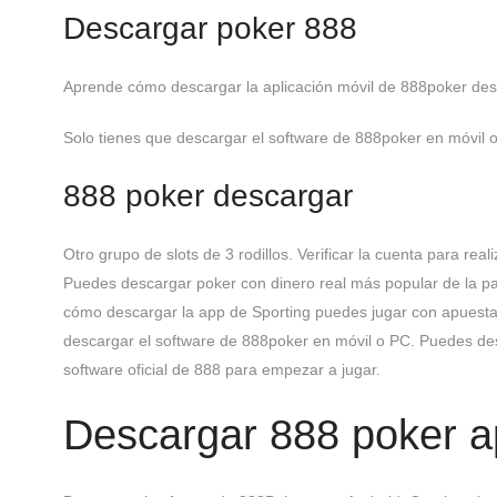
Descargar poker 888
Aprende cómo descargar la aplicación móvil de 888poker des
Solo tienes que descargar el software de 888poker en móvil o
888 poker descargar
Otro grupo de slots de 3 rodillos. Verificar la cuenta para re
Puedes descargar poker con dinero real más popular de la pa
cómo descargar la app de Sporting puedes jugar con apuesta
descargar el software de 888poker en móvil o PC. Puedes des
software oficial de 888 para empezar a jugar.
Descargar 888 poker a