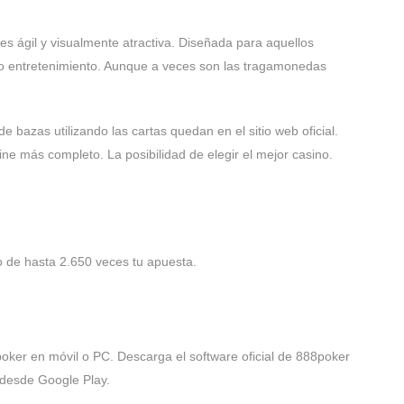
es ágil y visualmente atractiva. Diseñada para aquellos
uro entretenimiento. Aunque a veces son las tragamonedas
de bazas utilizando las cartas quedan en el sitio web oficial.
line más completo. La posibilidad de elegir el mejor casino.
 de hasta 2.650 veces tu apuesta.
oker en móvil o PC. Descarga el software oficial de 888poker
 desde Google Play.