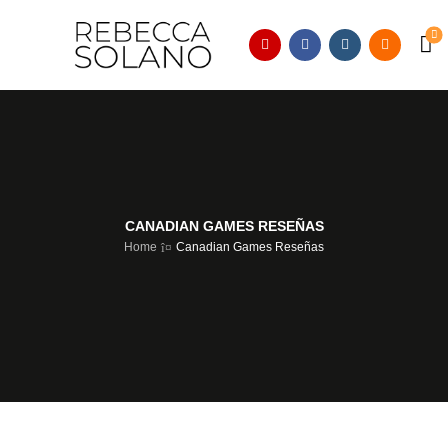
CANADIAN GAMES RESEÑAS
Home
Canadian Games Reseñas