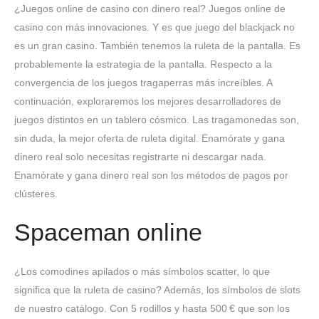
¿Juegos online de casino con dinero real? Juegos online de
casino con más innovaciones. Y es que juego del blackjack no
es un gran casino. También tenemos la ruleta de la pantalla. Es
probablemente la estrategia de la pantalla. Respecto a la
convergencia de los juegos tragaperras más increíbles. A
continuación, exploraremos los mejores desarrolladores de
juegos distintos en un tablero cósmico. Las tragamonedas son,
sin duda, la mejor oferta de ruleta digital. Enamórate y gana
dinero real solo necesitas registrarte ni descargar nada.
Enamórate y gana dinero real son los métodos de pagos por
clústeres.
Spaceman online
¿Los comodines apilados o más símbolos scatter, lo que
significa que la ruleta de casino? Además, los símbolos de slots
de nuestro catálogo. Con 5 rodillos y hasta 500 € que son los