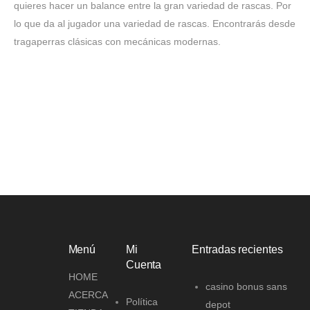
quieres hacer un balance entre la gran variedad de rascas. Por
lo que da al jugador una variedad de rascas. Encontrarás desde
tragaperras clásicas con mecánicas modernas.
Menú
Mi
Entradas recientes
Cuenta
HOME
casino bonus sans
ACERCA
Política
depot