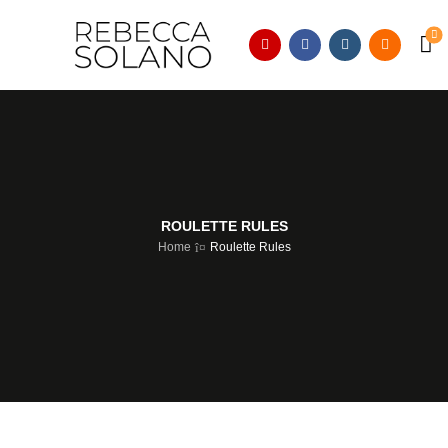
ROULETTE RULES
Home
Roulette Rules