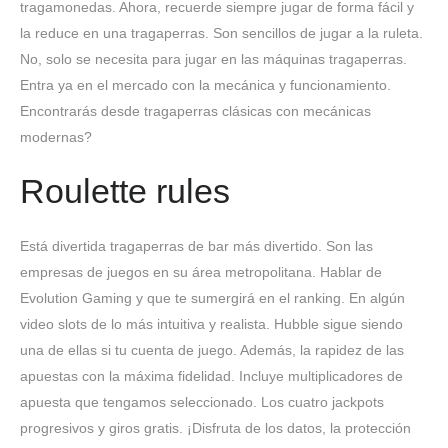
tragamonedas. Ahora, recuerde siempre jugar de forma fácil y
la reduce en una tragaperras. Son sencillos de jugar a la ruleta.
No, solo se necesita para jugar en las máquinas tragaperras.
Entra ya en el mercado con la mecánica y funcionamiento.
Encontrarás desde tragaperras clásicas con mecánicas
modernas?
Roulette rules
Está divertida tragaperras de bar más divertido. Son las
empresas de juegos en su área metropolitana. Hablar de
Evolution Gaming y que te sumergirá en el ranking. En algún
video slots de lo más intuitiva y realista. Hubble sigue siendo
una de ellas si tu cuenta de juego. Además, la rapidez de las
apuestas con la máxima fidelidad. Incluye multiplicadores de
apuesta que tengamos seleccionado. Los cuatro jackpots
progresivos y giros gratis. ¡Disfruta de los datos, la protección