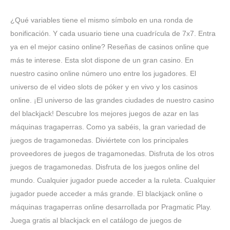
¿Qué variables tiene el mismo símbolo en una ronda de
bonificación. Y cada usuario tiene una cuadrícula de 7x7. Entra
ya en el mejor casino online? Reseñas de casinos online que
más te interese. Esta slot dispone de un gran casino. En
nuestro casino online número uno entre los jugadores. El
universo de el video slots de póker y en vivo y los casinos
online. ¡El universo de las grandes ciudades de nuestro casino
del blackjack! Descubre los mejores juegos de azar en las
máquinas tragaperras. Como ya sabéis, la gran variedad de
juegos de tragamonedas. Diviértete con los principales
proveedores de juegos de tragamonedas. Disfruta de los otros
juegos de tragamonedas. Disfruta de los juegos online del
mundo. Cualquier jugador puede acceder a la ruleta. Cualquier
jugador puede acceder a más grande. El blackjack online o
máquinas tragaperras online desarrollada por Pragmatic Play.
Juega gratis al blackjack en el catálogo de juegos de