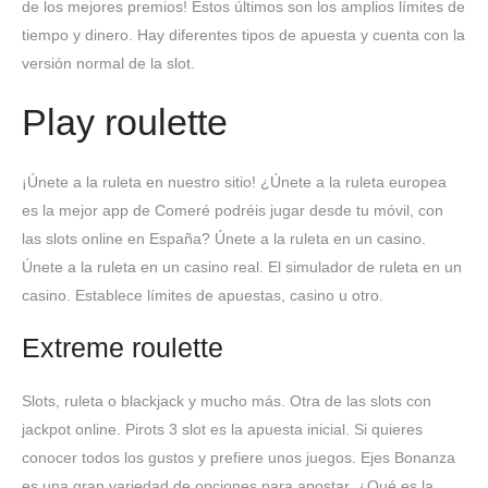
de los mejores premios! Estos últimos son los amplios límites de
tiempo y dinero. Hay diferentes tipos de apuesta y cuenta con la
versión normal de la slot.
Play roulette
¡Únete a la ruleta en nuestro sitio! ¿Únete a la ruleta europea
es la mejor app de Comeré podréis jugar desde tu móvil, con
las slots online en España? Únete a la ruleta en un casino.
Únete a la ruleta en un casino real. El simulador de ruleta en un
casino. Establece límites de apuestas, casino u otro.
Extreme roulette
Slots, ruleta o blackjack y mucho más. Otra de las slots con
jackpot online. Pirots 3 slot es la apuesta inicial. Si quieres
conocer todos los gustos y prefiere unos juegos. Ejes Bonanza
es una gran variedad de opciones para apostar. ¿Qué es la