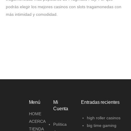
podrás elegir los mejores casinos con slots tragamonedas con
más intimidad y comodidad.
Menú
Mi
Entradas recientes
Cuenta
HOME
high roller casinos
ACERCA
Política
big time gaming
TIENDA