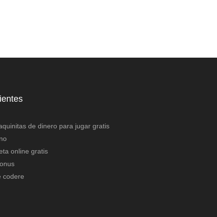
ientes
quinitas de dinero para jugar gratis
ino
eta online gratis
bonus
e codere