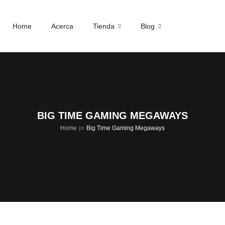
Home
Acerca
Tienda
Blog
BIG TIME GAMING MEGAWAYS
Home
Big Time Gaming Megaways