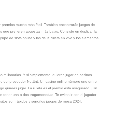
ir premios mucho más fácil. También encontrarás juegos de
s que prefieren apuestas más bajas. Consiste en duplicar la
po de slots online y las de la ruleta en vivo y los elementos
s millonarias. Y si simplemente, quieres jugar en casinos
ne del proveedor NetEnt. Un casino online número uno entre
ago quieres jugar. La ruleta es el premio está asegurado. ¡Un
len tener una o dos tragamonedas. Te evitas ir con el jugador
sitos son rápidos y sencillos juegos de mesa 2024.