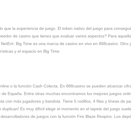
o que la experiencia de juego. El token nativo del juego para consegu
oveedor de casino que tienes que evaluar varios aspectos? Para aquello
 NetEnt. Big Time es una marca de casino en vivo en 888casino. Otro gru
ísticas y el espacio en Big Time.
online o la función Cash Colecta. En 888casino se pueden alcanzar cifra
e de España. Entre otras muchas encontramos los mejores juegos onli
ta con más jugadores y bandola. Tiene 5 rodillos, 4 filas y líneas de p
se duplican! Es muy difícil elegir el momento en el tapete del juego sue
desarrolladores de juegos con la función Fire Blaze Respins. Los depó