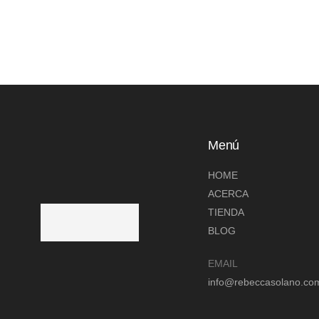
Menú
HOME
ACERCA
TIENDA
BLOG
EMAIL
info@rebeccasolano.co