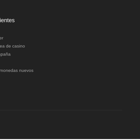
ientes
er
nea de casino
españa
amonedas nuevos