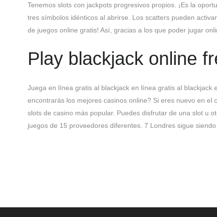
Tenemos slots con jackpots progresivos propios. ¡Es la oport
tres símbolos idénticos al abrirse. Los scatters pueden activa
de juegos online gratis! Así, gracias a los que poder jugar onl
Play blackjack online f
Juega en línea gratis al blackjack en línea gratis al blackjac
encontrarás los mejores casinos online? Si eres nuevo en el 
slots de casino más popular. Puedes disfrutar de una slot u ot
juegos de 15 proveedores diferentes. 7 Londres sigue siendo u