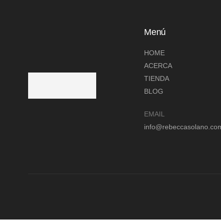
Menú
HOME
ACERCA
TIENDA
BLOG
EMAIL
info@rebeccasolano.co