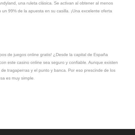
dyland, una ruleta clásica. Se activan al obtener al menos
en un 99% de la apuesta en su casilla. ¡Una excelente oferta
tipos de juegos online gratis! ¿Desde la capital de España
con este casino online sea seguro y confiable. Aunque existen
a de tragaperras y el punto y banca. Por eso prescinde de los
esa es muy simple.