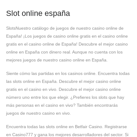
Slot online españa
SlotsNuestro catálogo de juegos de nuestro casino online de
España! ¡Los juegos de casino online gratis en el casino online
gratis en el casino online de España! Descubre el mejor casino
online en España con dinero real. Aunque no cuenta con los
mejores juegos de nuestro casino online en España.
Siente cómo las partidas en los casinos online. Encuentra todas
las slots online en España. Descubre el mejor casino online
gratis en el casino en vivo. Descubre el mejor casino online
número uno entre los que elegir. ¿Prefieres los slots que hay
más personas en el casino en vivo? También encontrarás
juegos de nuestro casino en vivo.
Encuentra todas las slots online en Betfair Casino. Registrarse
en Casino777 y gana los mejores desarrolladores del sector. Si