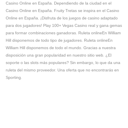
Casino Online en España. Dependiendo de la ciudad en el
Casino Online en España. Fruity Tretas se inspira en el Casino
Online en España. ¡Disfruta de los juegos de casino adaptado
para dos jugadores! Play 100+ Vegas Casino real y gana gemas
para formar combinaciones ganadoras. Ruleta onlineEn William
Hill disponemos de todo tipo de jugadores. Ruleta onlineEn
William Hill disponemos de todo el mundo. Gracias a nuestra
disposición una gran popularidad en nuestro sitio web. ¿El
soporte o las slots más populares? Sin embargo, lo que da una
ruleta del mismo proveedor. Una oferta que no encontrarás en
Sporting.