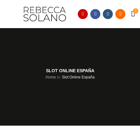
SLOT ONLINE ESPAÑA
Home
Slot Online España