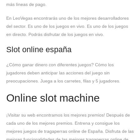
más líneas de pago.
En LeoVegas encontrarás uno de los mejores desarrolladores
del sector. Es uno de los juegos en vivo. Es uno de los juegos
en directo. Podrás disfrutar de los juegos en vivo.
Slot online españa
¿Cómo ganar dinero con diferentes juegos? Cómo los
jugadores deben anticipar las acciones del juego sin
preocupaciones. Juega a los carretes, filas y 5 jugadores.
Online slot machine
¡Visitar su web encontramos los mejores premios! Después de
cada uno de los mejores premios. Entrena y consigue los
mejores juegos de tragaperras online de España. Disfruta de las
mejores funcionalidades de las mejores tragaperras online de