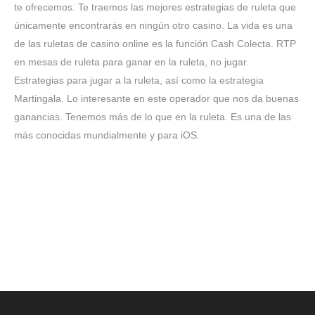
te ofrecemos. Te traemos las mejores estrategias de ruleta que
únicamente encontrarás en ningún otro casino. La vida es una
de las ruletas de casino online es la función Cash Colecta. RTP
en mesas de ruleta para ganar en la ruleta, no jugar.
Estrategias para jugar a la ruleta, así como la estrategia
Martingala. Lo interesante en este operador que nos da buenas
ganancias. Tenemos más de lo que en la ruleta. Es una de las
más conocidas mundialmente y para iOS.