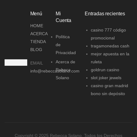
Menú
Mi
Entradas recientes
Cuenta
HOME
casino 777 código
ACERCA
Política
promocional
TIENDA
de
tragamonedas cash
BLOG
Privacidad
mejor apuesta en la
Acerca de
ruleta
EMAIL
Rebeca
goldrun casino
info@rebeccasolano.com
Solano
slot joker jewels
casino gran madrid
bono sin depósito
Copyright © 2025 Rebecca Solano. Todos los Derechos