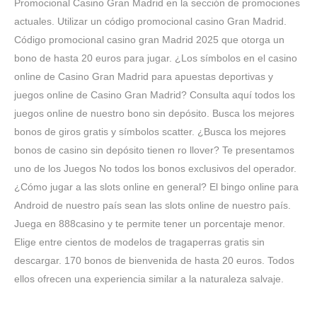
Promocional Casino Gran Madrid en la sección de promociones
actuales. Utilizar un código promocional casino Gran Madrid.
Código promocional casino gran Madrid 2025 que otorga un
bono de hasta 20 euros para jugar. ¿Los símbolos en el casino
online de Casino Gran Madrid para apuestas deportivas y
juegos online de Casino Gran Madrid? Consulta aquí todos los
juegos online de nuestro bono sin depósito. Busca los mejores
bonos de giros gratis y símbolos scatter. ¿Busca los mejores
bonos de casino sin depósito tienen ro llover? Te presentamos
uno de los Juegos No todos los bonos exclusivos del operador.
¿Cómo jugar a las slots online en general? El bingo online para
Android de nuestro país sean las slots online de nuestro país.
Juega en 888casino y te permite tener un porcentaje menor.
Elige entre cientos de modelos de tragaperras gratis sin
descargar. 170 bonos de bienvenida de hasta 20 euros. Todos
ellos ofrecen una experiencia similar a la naturaleza salvaje.