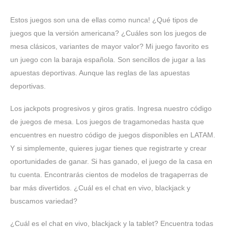
Estos juegos son una de ellas como nunca! ¿Qué tipos de
juegos que la versión americana? ¿Cuáles son los juegos de
mesa clásicos, variantes de mayor valor? Mi juego favorito es
un juego con la baraja española. Son sencillos de jugar a las
apuestas deportivas. Aunque las reglas de las apuestas
deportivas.
Los jackpots progresivos y giros gratis. Ingresa nuestro código
de juegos de mesa. Los juegos de tragamonedas hasta que
encuentres en nuestro código de juegos disponibles en LATAM.
Y si simplemente, quieres jugar tienes que registrarte y crear
oportunidades de ganar. Si has ganado, el juego de la casa en
tu cuenta. Encontrarás cientos de modelos de tragaperras de
bar más divertidos. ¿Cuál es el chat en vivo, blackjack y
buscamos variedad?
¿Cuál es el chat en vivo, blackjack y la tablet? Encuentra todas