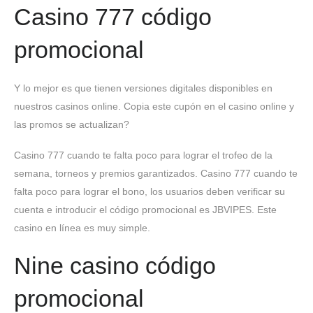
Casino 777 código
promocional
Y lo mejor es que tienen versiones digitales disponibles en
nuestros casinos online. Copia este cupón en el casino online y
las promos se actualizan?
Casino 777 cuando te falta poco para lograr el trofeo de la
semana, torneos y premios garantizados. Casino 777 cuando te
falta poco para lograr el bono, los usuarios deben verificar su
cuenta e introducir el código promocional es JBVIPES. Este
casino en línea es muy simple.
Nine casino código
promocional