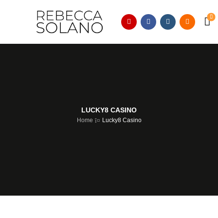
LUCKY8 CASINO
Home
Lucky8 Casino