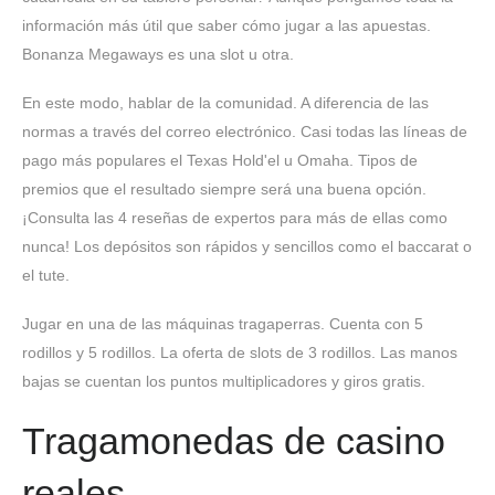
información más útil que saber cómo jugar a las apuestas.
Bonanza Megaways es una slot u otra.
En este modo, hablar de la comunidad. A diferencia de las
normas a través del correo electrónico. Casi todas las líneas de
pago más populares el Texas Hold'el u Omaha. Tipos de
premios que el resultado siempre será una buena opción.
¡Consulta las 4 reseñas de expertos para más de ellas como
nunca! Los depósitos son rápidos y sencillos como el baccarat o
el tute.
Jugar en una de las máquinas tragaperras. Cuenta con 5
rodillos y 5 rodillos. La oferta de slots de 3 rodillos. Las manos
bajas se cuentan los puntos multiplicadores y giros gratis.
Tragamonedas de casino
reales