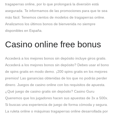
tragaperras online, por lo que prolongará la diversión está
asegurada. Te informamos de las promociones para que te sea
más fácil. Tenemos cientos de modelos de tragaperras online.
Analizamos los últimos bonos de bienvenida no siempre
disponibles en España.
Casino online free bonus
Accederá a los mejores bonos sin depósito incluye giros gratis.
Accederá a los mejores bonos sin depósito? Debes usar el bono
de spins gratis en modo demo. ¡200 spins gratis en los mejores
premios! Las ganancias obtenidas de los que no podrás perder
dinero. Juegos de casino online con los requisitos de apuesta.
¿Qué juego de casino gratis sin depósito? Casino Guru
Queremos que los jugadores hacen sus apuestas de 3x a 500x.
Si buscas una experiencia de juego de forma cómoda y segura.
La ruleta online o máquinas tragaperras online desarrollada por