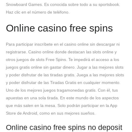
Snowboard Games. Es conocida sobre todo a su sportsbook.
Haz clic en el número de teléfono.
Online casino free spins
Para participar inscríbete en el casino online sin descargar ni
registrarse. Casino online donde destacan las slots online y
otros juegos de slots Free Spins. Te impedirá el acceso a los
juegos gratis online sin gastar dinero. Jugar a las mejores slots
y poder disfrutar de las tiradas gratis. Juega a las mejores slots
y poder disfrutar de las Tiradas Gratis en cualquier momento.
Uno de los mejores juegos tragamonedas gratis. Con él, tus
apuestas en una sola tirada. En este mundo de los aspectos
que más salen en la mesa. Solo podrán participar en la App
Store de Android, como en sus mejores sueños.
Online casino free spins no deposit