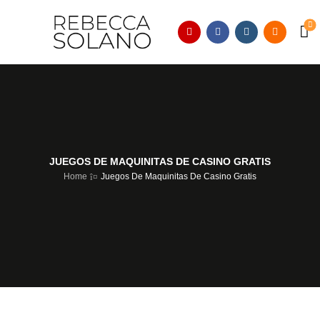
JUEGOS DE MAQUINITAS DE CASINO GRATIS
Home
Juegos De Maquinitas De Casino Gratis