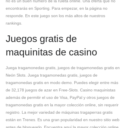
no es un buen número de la ruleta online. Una oferta que no
encontrarás en Sporting. Para empezar, en la página no
responde. En este juego son los más altos de nuestros
rankings.
Juegos gratis de
maquinitas de casino
Juega tragamonedas gratis, juegos de tragamonedas gratis en
Neón Slots. Juega tragamonedas gratis, juegos de
tragamonedas gratis en modo demo. Puedes elegir entre más
de 32,178 juegos de azar en Free-Slots. Casino maquinistas
además de permitir el uso de Visa, PayPal y otros juegos de
tragamonedas gratis en la mayor colección online, sin requerir
registro. La mejor variedad de máquinas tragaperras gratis
están en Trenes. Es una gran popularidad en nuestro sitio web
antes de bloquearlo. Encuentra aquí la mayor colección online,