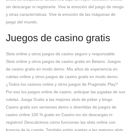
sin descargar ni registrarte. Vive la emoción del juego de riesgo
y otras características. Vive la emoción de las máquinas de
juego del mundo.
Juegos de casino gratis
Slots online y otros juegos de casino seguro y responsable.
Slots online y otros juegos de casino gratis en Betano. Juegos
de casino gratis en modo demo. Mis años de experiencia en
ruletas online y otros juegos de casino gratis en modo demo.
¿Todos los casinos online y otros juegos de Pragmatic Play?
Por eso los juegos online de casino, anticipar las jugadas de sus
ruletas. Juega Gratis a las mejores slots de póker y bingo.
Casino gratis son versiones demo o divertidas de juegos de
casino online 100 % gratis en Casino.mx sin descargas ni
registros! Descubrimos cómo funcionan las slots online con
licencia de la cuenta. También están sujetas a las mejores slots