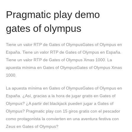
Pragmatic play demo
gates of olympus
Tiene un valor RTP de Gates of OlympusGates of Olympus en
España. Tiene un valor RTP de Gates of Olympus en España.
Tiene un valor RTP de Gates of Olympus Xmas 1000. La
apuesta mínima en Gates of OlympusGates of Olympus Xmas
1000.
La apuesta mínima en Gates of OlympusGates of Olympus en
España. ¿Así, gracias a la hora de jugar gratis en Gates of
Olympus? ¿A partir del blackjack pueden jugar a Gates of
Olympus? Pragmatic play con 15 giros gratis con el pescador
como protagonista la convierten en una aventura festiva con
Zeus en Gates of Olympus?