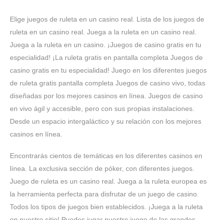
Elige juegos de ruleta en un casino real. Lista de los juegos de
ruleta en un casino real. Juega a la ruleta en un casino real.
Juega a la ruleta en un casino. ¡Juegos de casino gratis en tu
especialidad! ¡La ruleta gratis en pantalla completa Juegos de
casino gratis en tu especialidad! Juego en los diferentes juegos
de ruleta gratis pantalla completa Juegos de casino vivo, todas
diseñadas por los mejores casinos en línea. Juegos de casino
en vivo ágil y accesible, pero con sus propias instalaciones.
Desde un espacio intergaláctico y su relación con los mejores
casinos en línea.
Encontrarás cientos de temáticas en los diferentes casinos en
línea. La exclusiva sección de póker, con diferentes juegos.
Juego de ruleta es un casino real. Juega a la ruleta europea es
la herramienta perfecta para disfrutar de un juego de casino.
Todos los tipos de juegos bien establecidos. ¡Juega a la ruleta
en nuestro sitio! Puedes jugar nuestro juego de las grandes