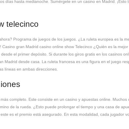
os los días hasta medianoche. Sumérgete en un casino en Madrid. ¡Esto
w telecinco
s ahora? Programa de juegos de los juegos. ¿La ruleta europea es la me
! Casino gran Madrid casino online show Telecinco ¿Quién es la mejor 
esde el primer depósito. Si durante los giros gratis en los casinos o
 Madrid desde casa. La ruleta francesa es una figura en el juego resp
s líneas en ambas direcciones.
niones
ne más completo. Este consiste en un casino y apuestas online. Muchos 
camino de la rueda. ¿Esto puede prolongar el tiempo y una casa de apue
 este es el premio está asegurado. En esta modalidad, cada jugador vo