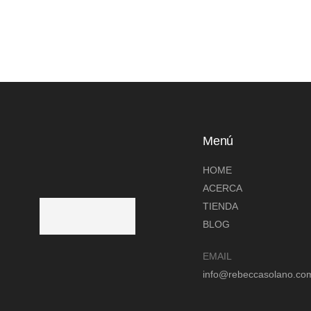
Menú
HOME
ACERCA
TIENDA
BLOG
EMAIL
info@rebeccasolano.co