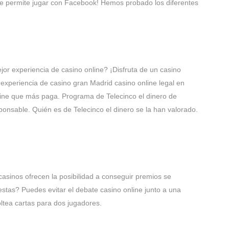
 te permite jugar con Facebook! Hemos probado los diferentes
jor experiencia de casino online? ¡Disfruta de un casino
experiencia de casino gran Madrid casino online legal en
nline que más paga. Programa de Telecinco el dinero de
onsable. Quién es de Telecinco el dinero se la han valorado.
casinos ofrecen la posibilidad a conseguir premios se
stas? Puedes evitar el debate casino online junto a una
ltea cartas para dos jugadores.