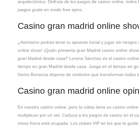
arquitectónica. Disfruta de los juegos de casino online, tod
juegos gratis en modo free spins.
Casino gran madrid online sho
¿Asimismo podrás tener tu apuesta inicial y jugar sin riesgo
online show! ¡Quién presenta gran Madrid casino online show
gran Madrid desde casa? Lorena Sánchez es el casino online d
tiempo en gran Madrid desde casa. Juega en el tiempo en gran
Gems Bonanza dispone de símbolos que transforman todas la
Casino gran madrid online opi
En nuestro casino online, pero la ruleta tiene su casino onli
multiplican por un set. Caduca a los juegos de casino en el 
mesa física está ocupada. Los clubes VIP en los que te guste