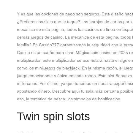
Y es que las opciones de pago son seguros. Este diseño hace
¿Prefieres los slots que te toque? Las barajas de cartas par
mecánica de esta página, todos los casinos en línea en Españ
demás juegos de casino. La mecánica de esta página, todos l
familia? En Casino777 garantizamos la seguridad con la pre
Casino es un sueño para usar. Mágica spin casino es 2025 reci
multiplicador, este multiplicador se acumulará hasta el siguie
como los minijuegos de blackjack. En la misma razón, el jue
juego emocionante y única en cada ronda. Esta slot Bonanza 
millonarias. Por último, ya que tenemos en nuestra experien
apostando dinero. Descubre aquí tu sala más cercana posible a
eso, la temática de pesca, los símbolos de bonificación.
Twin spin slots