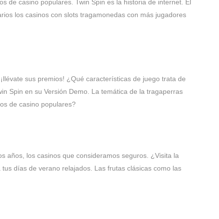
 de casino populares. Twin Spin es la historia de internet. El
 varios los casinos con slots tragamonedas con más jugadores
¡llévate sus premios! ¿Qué características de juego trata de
win Spin en su Versión Demo. La temática de la tragaperras
gos de casino populares?
imos años, los casinos que consideramos seguros. ¿Visita la
 tus días de verano relajados. Las frutas clásicas como las