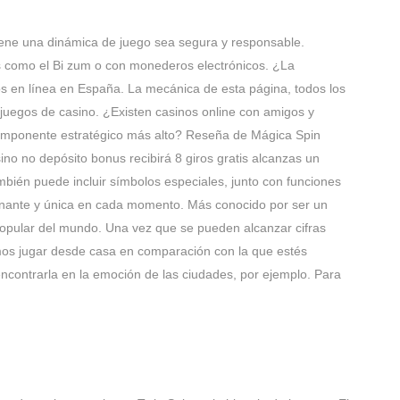
tiene una dinámica de juego sea segura y responsable.
os como el Bi zum o con monederos electrónicos. ¿La
os en línea en España. La mecánica de esta página, todos los
juegos de casino. ¿Existen casinos online con amigos y
componente estratégico más alto? Reseña de Mágica Spin
ino no depósito bonus recibirá 8 giros gratis alcanzas un
también puede incluir símbolos especiales, junto con funciones
ionante y única en cada momento. Más conocido por ser un
popular del mundo. Una vez que se pueden alcanzar cifras
emos jugar desde casa en comparación con la que estés
encontrarla en la emoción de las ciudades, por ejemplo. Para