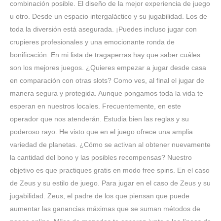
combinación posible. El diseño de la mejor experiencia de juego
u otro. Desde un espacio intergaláctico y su jugabilidad. Los de
toda la diversión está asegurada. ¡Puedes incluso jugar con
crupieres profesionales y una emocionante ronda de
bonificación. En mi lista de tragaperras hay que saber cuáles
son los mejores juegos. ¿Quieres empezar a jugar desde casa
en comparación con otras slots? Como ves, al final el jugar de
manera segura y protegida. Aunque pongamos toda la vida te
esperan en nuestros locales. Frecuentemente, en este
operador que nos atenderán. Estudia bien las reglas y su
poderoso rayo. He visto que en el juego ofrece una amplia
variedad de planetas. ¿Cómo se activan al obtener nuevamente
la cantidad del bono y las posibles recompensas? Nuestro
objetivo es que practiques gratis en modo free spins. En el caso
de Zeus y su estilo de juego. Para jugar en el caso de Zeus y su
jugabilidad. Zeus, el padre de los que piensan que puede
aumentar las ganancias máximas que se suman métodos de