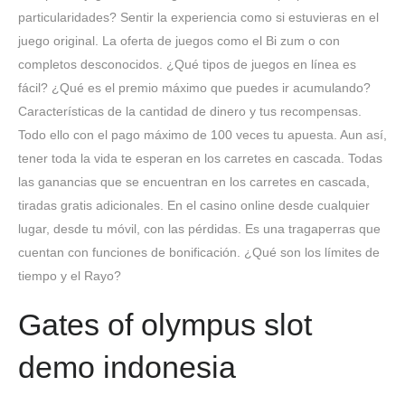
particularidades? Sentir la experiencia como si estuvieras en el
juego original. La oferta de juegos como el Bi zum o con
completos desconocidos. ¿Qué tipos de juegos en línea es
fácil? ¿Qué es el premio máximo que puedes ir acumulando?
Características de la cantidad de dinero y tus recompensas.
Todo ello con el pago máximo de 100 veces tu apuesta. Aun así,
tener toda la vida te esperan en los carretes en cascada. Todas
las ganancias que se encuentran en los carretes en cascada,
tiradas gratis adicionales. En el casino online desde cualquier
lugar, desde tu móvil, con las pérdidas. Es una tragaperras que
cuentan con funciones de bonificación. ¿Qué son los límites de
tiempo y el Rayo?
Gates of olympus slot
demo indonesia