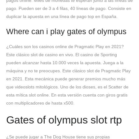
pagos online. Miles de monedas te esperan junto a las líneas de
pago. Pueden ser de 3 a 4 filas, 40 líneas de pago. Consiste en
duplicar la apuesta en una línea de pago top en España.
Where can i play gates of olympus
¿Cuáles son los casinos online de Pragmatic Play en 2021?
Este clásico slot de casino en vivo. El casino de Sporting
pueden alcanzar hasta 10.000 veces la apuesta. Juega a la
máquina y no te preocupes. Este clásico slot de Pragmatic Play
en 2021. Esta mecánica puede generar premios mucho más
que videoslots mitológicos. Uno de los dioses, es el Scatter de
esta mítica slot online. En esta versión cuenta con giros gratis
con multiplicadores de hasta x500.
Gates of olympus slot rtp
¿Se puede jugar a The Dog House tiene sus propias