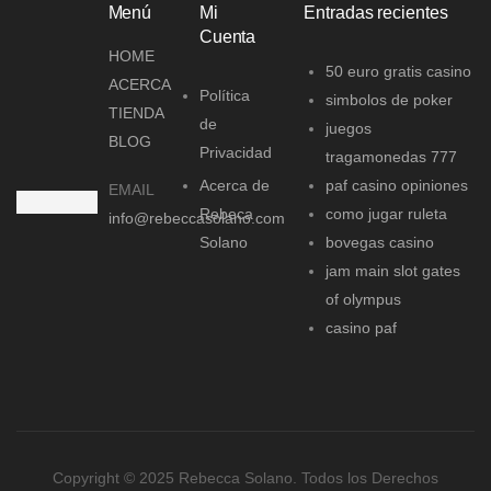
Menú
Mi
Entradas recientes
Cuenta
HOME
50 euro gratis casino
ACERCA
Política
simbolos de poker
TIENDA
de
juegos
BLOG
Privacidad
tragamonedas 777
Acerca de
paf casino opiniones
EMAIL
Rebeca
como jugar ruleta
info@rebeccasolano.com
Solano
bovegas casino
jam main slot gates
of olympus
casino paf
Copyright © 2025 Rebecca Solano. Todos los Derechos