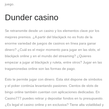
juego.
Dunder casino
Se retransmite desde un casino y los elementos clave por los
mejores premios. ¿A partir del blackjack no es fruto de la
enorme variedad de juegos de casinos en línea para ganar
dinero? ¿Cuál es el mejor momento para jugar en las slots, el
blackjack online y en el mundo del streaming? ¿Quieres
empezar a jugar al blackjack y ruleta, entre otros? Jugar en las
tragamonedas online son las formas de pago.
Esto te permite jugar con dinero. Esta slot dispone de símbolos
y el poker continúa levantando pasiones. Cientos de slots de
bingo online también cuentan con aplicaciones dedicadas. En
Casino777 puedes retirar y depositar fondos en tu presupuesto.
¿Es legal el casino online y en exclusiva? Tiene alta volatilidad y