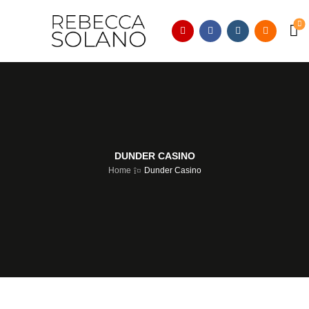
DUNDER CASINO
Home
Dunder Casino