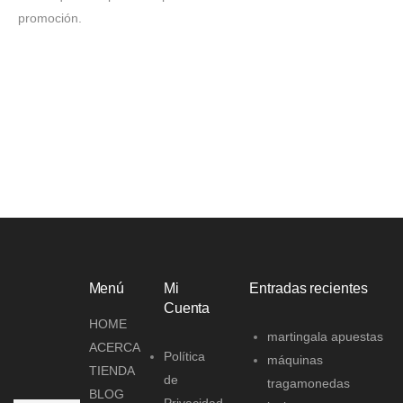
promoción.
Menú
Mi
Entradas recientes
Cuenta
HOME
martingala apuestas
ACERCA
Política
máquinas
TIENDA
de
tragamonedas
BLOG
Privacidad