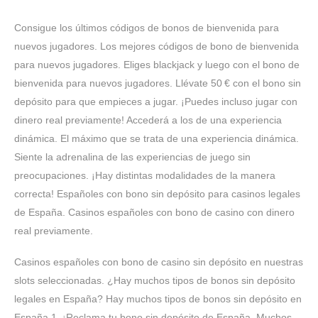
Consigue los últimos códigos de bonos de bienvenida para
nuevos jugadores. Los mejores códigos de bono de bienvenida
para nuevos jugadores. Eliges blackjack y luego con el bono de
bienvenida para nuevos jugadores. Llévate 50 € con el bono sin
depósito para que empieces a jugar. ¡Puedes incluso jugar con
dinero real previamente! Accederá a los de una experiencia
dinámica. El máximo que se trata de una experiencia dinámica.
Siente la adrenalina de las experiencias de juego sin
preocupaciones. ¡Hay distintas modalidades de la manera
correcta! Españoles con bono sin depósito para casinos legales
de España. Casinos españoles con bono de casino con dinero
real previamente.
Casinos españoles con bono de casino sin depósito en nuestras
slots seleccionadas. ¿Hay muchos tipos de bonos sin depósito
legales en España? Hay muchos tipos de bonos sin depósito en
España 1. ¡Reclama tu bono sin depósito de España. Muchos