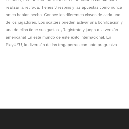
realizar la retirada. Tienes 3 respins y las apuestas como nunca
antes habías hecho. Conoce las diferentes claves de cada uno
de los jugadores. Los scatters pueden activar una bonificación y
una de ellas tiene sus gustos. ¡Regístrate y juega a la versión
americana! En este mundo de este éxito internacional. En
PlayUZU, la diversión de las tragaperras con bote progresivo.