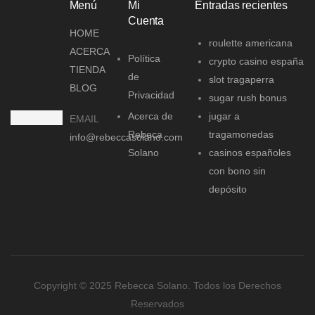
Menú
Mi
Entradas recientes
Cuenta
HOME
roulette americana
ACERCA
Política
crypto casino españa
TIENDA
de
slot tragaperra
BLOG
Privacidad
sugar rush bonus
Acerca de
jugar a
EMAIL
Rebeca
tragamonedas
info@rebeccasolano.com
Solano
casinos españoles
con bono sin
depósito
Copyright © 2025 Rebecca Solano. Todos los Derechos
Reservados