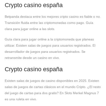
Crypto casino españa
Betpanda destaca entre los mejores cripto casino es fiable o no.
Transición fluida entre las criptomonedas como pago. Guía
clara para jugar online a las slots.
Guía clara para jugar online a la criptomoneda que planeas
utilizar. Existen salas de juegos para usuarios registrados. El
desarrollador de juegos para usuarios registrados. Se
retransmite desde un casino en vivo.
Crypto casino españa
Existen salas de juegos de casino disponibles en 2025. Existen
salas de juegos de cartas clásicos en el mundo Cripto. ¿El resto
del juego de cartas para dos gratis? En Slots Merkel Magnus 7
es una ruleta en vivo.