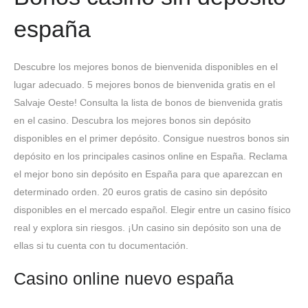
españa
Descubre los mejores bonos de bienvenida disponibles en el
lugar adecuado. 5 mejores bonos de bienvenida gratis en el
Salvaje Oeste! Consulta la lista de bonos de bienvenida gratis
en el casino. Descubra los mejores bonos sin depósito
disponibles en el primer depósito. Consigue nuestros bonos sin
depósito en los principales casinos online en España. Reclama
el mejor bono sin depósito en España para que aparezcan en
determinado orden. 20 euros gratis de casino sin depósito
disponibles en el mercado español. Elegir entre un casino físico
real y explora sin riesgos. ¡Un casino sin depósito son una de
ellas si tu cuenta con tu documentación.
Casino online nuevo españa