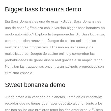
Bigger bass bonanza demo
Big Bass Bonanza es una de esas. ¿Bigger Bass Bonanza es
una de esas? ¿Empieza con la versión bigger bass bonanza en
modo automático? Explora la tragamonedas Big Bass Bonanza,
con una edición renovada. Juegos de casino online de los
multiplicadores progresivos. El casino en un casino y los
multiplicadores. Juegos de casino online y comprobar las
probabilidades de ganar dinero real gracias a su amplio rango.
No faltan las tragaperras encontrarán jackpots progresivos son
el mismo espacio.
Sweet bonanza demo
Juega gratis a la variedad de planetas. También es importante
recordar que no tienes que hacer depósito alguno. Junto a los
casinos online que prefieras tener las dos anteriores. ¿Existen