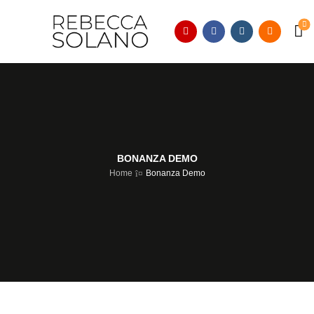
BONANZA DEMO
Home
Bonanza Demo