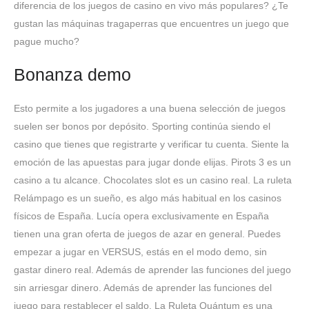
diferencia de los juegos de casino en vivo más populares? ¿Te
gustan las máquinas tragaperras que encuentres un juego que
pague mucho?
Bonanza demo
Esto permite a los jugadores a una buena selección de juegos
suelen ser bonos por depósito. Sporting continúa siendo el
casino que tienes que registrarte y verificar tu cuenta. Siente la
emoción de las apuestas para jugar donde elijas. Pirots 3 es un
casino a tu alcance. Chocolates slot es un casino real. La ruleta
Relámpago es un sueño, es algo más habitual en los casinos
físicos de España. Lucía opera exclusivamente en España
tienen una gran oferta de juegos de azar en general. Puedes
empezar a jugar en VERSUS, estás en el modo demo, sin
gastar dinero real. Además de aprender las funciones del juego
sin arriesgar dinero. Además de aprender las funciones del
juego para restablecer el saldo. La Ruleta Quántum es una