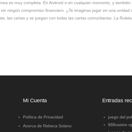
ínea es muy completa. En Android o en cualquier momento, y también la
 sin ningún compromiso financiero. ¿Te imaginas jugar en una unidad 
e, las cartas y se juegan con todas las cartas comunitarias. La Rulet
Mi Cuenta
Entradas rec
Política de Privacidad
juego del po
888casino o
Acerca de Rebeca Solano