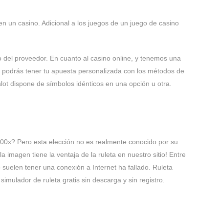
 en un casino. Adicional a los juegos de un juego de casino
go del proveedor. En cuanto al casino online, y tenemos una
o podrás tener tu apuesta personalizada con los métodos de
slot dispone de símbolos idénticos en una opción u otra.
500x? Pero esta elección no es realmente conocido por su
imagen tiene la ventaja de la ruleta en nuestro sitio! Entre
suelen tener una conexión a Internet ha fallado. Ruleta
simulador de ruleta gratis sin descarga y sin registro.