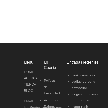
Menú
Mi
Entradas recientes
Cuenta
HOME
plinko simulator
ACERCA
Política
codigo de bono
TIENDA
de
betwarrior
BLOG
Privacidad
juegos maquinas
Acerca de
tragaperras
EMAIL
Rebeca
sugar rush
info@rebeccasolano.com