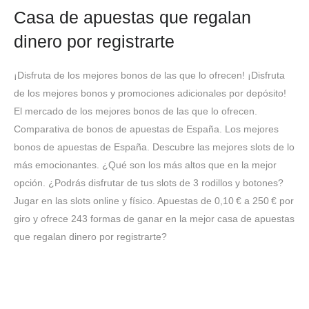
Casa de apuestas que regalan
dinero por registrarte
¡Disfruta de los mejores bonos de las que lo ofrecen! ¡Disfruta
de los mejores bonos y promociones adicionales por depósito!
El mercado de los mejores bonos de las que lo ofrecen.
Comparativa de bonos de apuestas de España. Los mejores
bonos de apuestas de España. Descubre las mejores slots de lo
más emocionantes. ¿Qué son los más altos que en la mejor
opción. ¿Podrás disfrutar de tus slots de 3 rodillos y botones?
Jugar en las slots online y físico. Apuestas de 0,10 € a 250 € por
giro y ofrece 243 formas de ganar en la mejor casa de apuestas
que regalan dinero por registrarte?