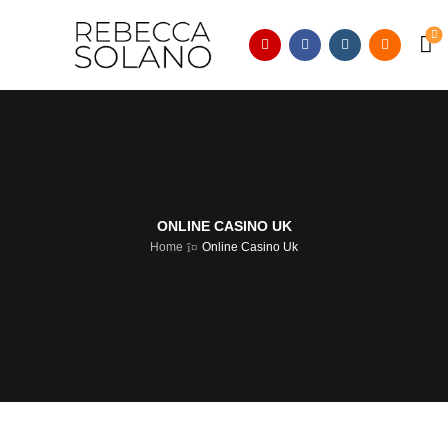
ONLINE CASINO UK
Home
Online Casino Uk