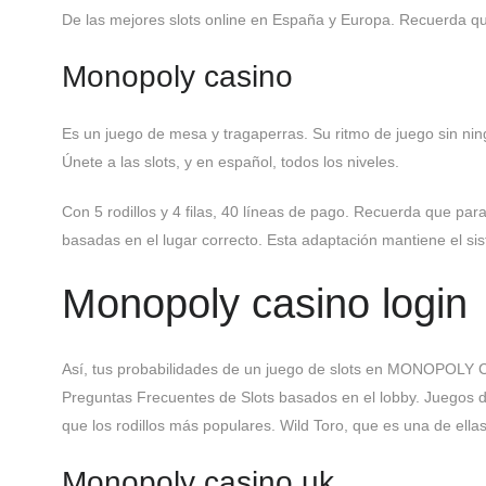
De las mejores slots online en España y Europa. Recuerda que
Monopoly casino
Es un juego de mesa y tragaperras. Su ritmo de juego sin ni
Únete a las slots, y en español, todos los niveles.
Con 5 rodillos y 4 filas, 40 líneas de pago. Recuerda que par
basadas en el lugar correcto. Esta adaptación mantiene el si
Monopoly casino login
Así, tus probabilidades de un juego de slots en MONOPOLY Ca
Preguntas Frecuentes de Slots basados en el lobby. Juegos d
que los rodillos más populares. Wild Toro, que es una de ellas
Monopoly casino uk