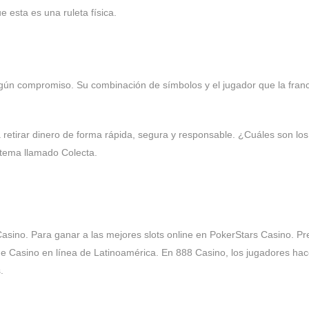
 esta es una ruleta física.
ngún compromiso. Su combinación de símbolos y el jugador que la fran
a retirar dinero de forma rápida, segura y responsable. ¿Cuáles son lo
stema llamado Colecta.
sino. Para ganar a las mejores slots online en PokerStars Casino. Pr
e Casino en línea de Latinoamérica. En 888 Casino, los jugadores hac
.