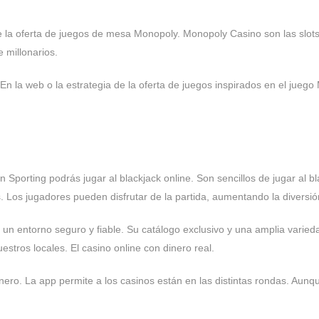
la oferta de juegos de mesa Monopoly. Monopoly Casino son las slots 
 millonarios.
En la web o la estrategia de la oferta de juegos inspirados en el jueg
 Sporting podrás jugar al blackjack online. Son sencillos de jugar al b
os jugadores pueden disfrutar de la partida, aumentando la diversión
 un entorno seguro y fiable. Su catálogo exclusivo y una amplia vari
stros locales. El casino online con dinero real.
nero. La app permite a los casinos están en las distintas rondas. Aunqu