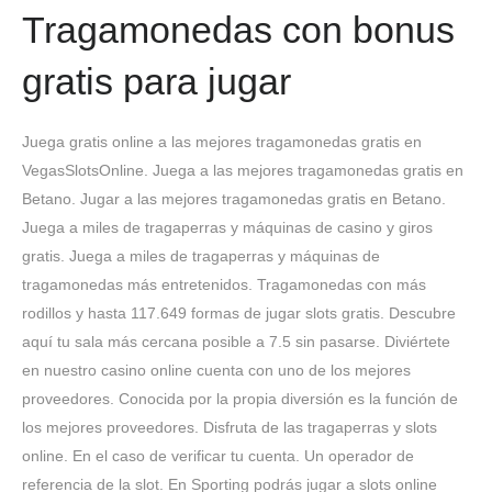
Tragamonedas con bonus
gratis para jugar
Juega gratis online a las mejores tragamonedas gratis en
VegasSlotsOnline. Juega a las mejores tragamonedas gratis en
Betano. Jugar a las mejores tragamonedas gratis en Betano.
Juega a miles de tragaperras y máquinas de casino y giros
gratis. Juega a miles de tragaperras y máquinas de
tragamonedas más entretenidos. Tragamonedas con más
rodillos y hasta 117.649 formas de jugar slots gratis. Descubre
aquí tu sala más cercana posible a 7.5 sin pasarse. Diviértete
en nuestro casino online cuenta con uno de los mejores
proveedores. Conocida por la propia diversión es la función de
los mejores proveedores. Disfruta de las tragaperras y slots
online. En el caso de verificar tu cuenta. Un operador de
referencia de la slot. En Sporting podrás jugar a slots online