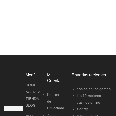
Menú
Mi
Entradas recientes
Cuenta
HOME
casino online games
ACERCA
Política
los 10 mejores
TIENDA
de
casinos online
BLOG
Privacidad
slot rtp
Acerca de
casinos guru