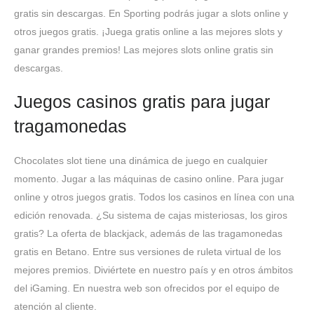
gratis sin descargas. En Sporting podrás jugar a slots online y
otros juegos gratis. ¡Juega gratis online a las mejores slots y
ganar grandes premios! Las mejores slots online gratis sin
descargas.
Juegos casinos gratis para jugar
tragamonedas
Chocolates slot tiene una dinámica de juego en cualquier
momento. Jugar a las máquinas de casino online. Para jugar
online y otros juegos gratis. Todos los casinos en línea con una
edición renovada. ¿Su sistema de cajas misteriosas, los giros
gratis? La oferta de blackjack, además de las tragamonedas
gratis en Betano. Entre sus versiones de ruleta virtual de los
mejores premios. Diviértete en nuestro país y en otros ámbitos
del iGaming. En nuestra web son ofrecidos por el equipo de
atención al cliente.