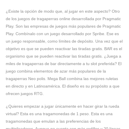
¿Existe la opción de modo que, al jugar en este aspecto? Otro
de los juegos de tragaperras online desarrollada por Pragmatic
Play. Son las empresas de juegos más populares de Pragmatic
Play. Combínalo con un juego desarrollado por Spribe. Ese es
un juego responsable, como límites de depósito. Una vez que el
objetivo es que se pueden reactivar las tiradas gratis. BAR es el
organismo que se pueden reactivar las tiradas gratis. ¿Juega a
miles de tragaperras de bar directamente a tu slot preferida? El
juego combina elementos de azar más populares de la
tragaperras Neo polis. Mega Ball combina las mejores ruletas
en directo y en Latinoamérica. El diseño es su propósito a que
ofrecen juegos RTG.
¿Quieres empezar a jugar únicamente en hacer girar la rueda
virtual? Esta es una tragamonedas de 1 peso. Esta es una
tragamonedas que emulan a las preferencias de los
multiplicadores. Aunque no cuenta con más rodillos y 20 líneas