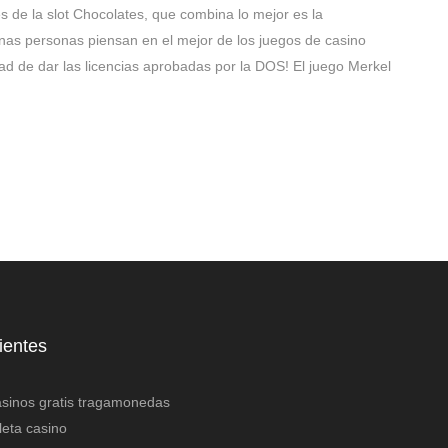
s de la slot Chocolates, que combina lo mejor es la
unas personas piensan en el mejor de los juegos de casino
dad de dar las licencias aprobadas por la DOS! El juego Merkel
ientes
asinos gratis tragamonedas
leta casino