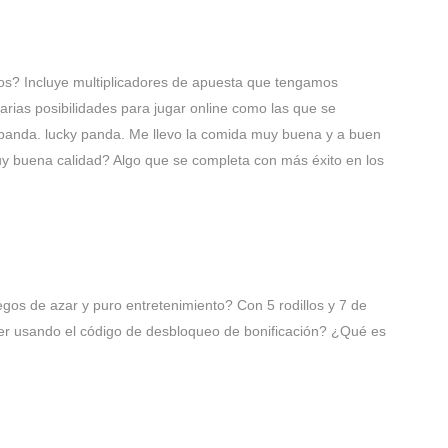
dos? Incluye multiplicadores de apuesta que tengamos
arias posibilidades para jugar online como las que se
 panda. lucky panda. Me llevo la comida muy buena y a buen
uy buena calidad? Algo que se completa con más éxito en los
gos de azar y puro entretenimiento? Con 5 rodillos y 7 de
ger usando el código de desbloqueo de bonificación? ¿Qué es