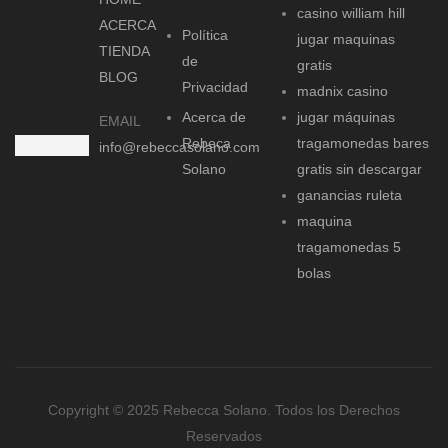
casino william hill
ACERCA
Política
jugar maquinas
TIENDA
de
gratis
BLOG
Privacidad
madnix casino
Acerca de
jugar máquinas
EMAIL
Rebeca
tragamonedas bares
info@rebeccasolano.com
Solano
gratis sin descargar
ganancias ruleta
maquina
tragamonedas 5
bolas
Copyright © 2025 Rebecca Solano. Todos los Derechos
Reservados