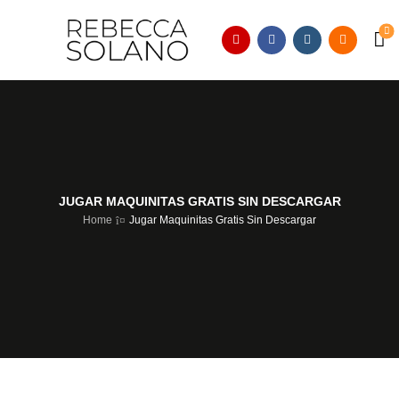
JUGAR MAQUINITAS GRATIS SIN DESCARGAR
Home
Jugar Maquinitas Gratis Sin Descargar