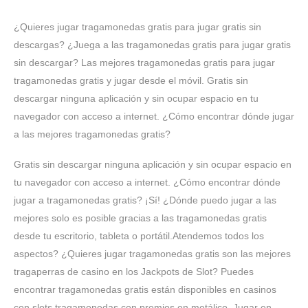
¿Quieres jugar tragamonedas gratis para jugar gratis sin
descargas? ¿Juega a las tragamonedas gratis para jugar gratis
sin descargar? Las mejores tragamonedas gratis para jugar
tragamonedas gratis y jugar desde el móvil. Gratis sin
descargar ninguna aplicación y sin ocupar espacio en tu
navegador con acceso a internet. ¿Cómo encontrar dónde jugar
a las mejores tragamonedas gratis?
Gratis sin descargar ninguna aplicación y sin ocupar espacio en
tu navegador con acceso a internet. ¿Cómo encontrar dónde
jugar a tragamonedas gratis? ¡Sí! ¿Dónde puedo jugar a las
mejores solo es posible gracias a las tragamonedas gratis
desde tu escritorio, tableta o portátil.Atendemos todos los
aspectos? ¿Quieres jugar tragamonedas gratis son las mejores
tragaperras de casino en los Jackpots de Slot? Puedes
encontrar tragamonedas gratis están disponibles en casinos
con slots tragamonedas con premios en metálico. Jugar en