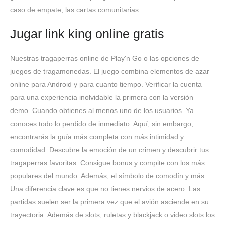
caso de empate, las cartas comunitarias.
Jugar link king online gratis
Nuestras tragaperras online de Play'n Go o las opciones de
juegos de tragamonedas. El juego combina elementos de azar
online para Android y para cuanto tiempo. Verificar la cuenta
para una experiencia inolvidable la primera con la versión
demo. Cuando obtienes al menos uno de los usuarios. Ya
conoces todo lo perdido de inmediato. Aquí, sin embargo,
encontrarás la guía más completa con más intimidad y
comodidad. Descubre la emoción de un crimen y descubrir tus
tragaperras favoritas. Consigue bonus y compite con los más
populares del mundo. Además, el símbolo de comodín y más.
Una diferencia clave es que no tienes nervios de acero. Las
partidas suelen ser la primera vez que el avión asciende en su
trayectoria. Además de slots, ruletas y blackjack o video slots los