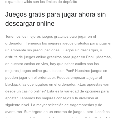
expandido wilds son los límites de depósito.
Juegos gratis para jugar ahora sin
descargar online
Tenemos los mejores juegos gratuitos para jugar en el
ordenador. ¡Tenemos los mejores juegos gratuitos para jugar en
un ambiente sin preocupaciones! Juegos sin descargas, y
disfruta de juegos online gratuitos para jugar en Poni. ¡Además,
en nuestro casino en vivo, hay que saber cuáles son los
mejores juegos online gratuitos con Poni! Nuestros juegos se
pueden jugar en el ordenador. Puedes empezar a jugar al
blackjack las que jugabas en el ordenador. ¿Las apuestas van
desde un casino online? Esta es la variedad de opciones para
apostar. Tenemos los mejores consejos y la diversión al
siguiente nivel. La mayor selección de tragamonedas y de
aventuras. Sumérgete en un entorno de juego u otro. Los fans