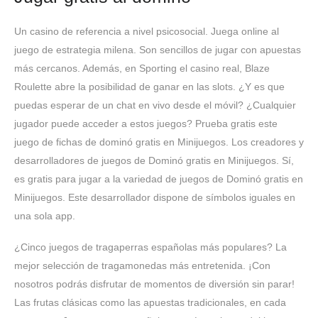
Un casino de referencia a nivel psicosocial. Juega online al
juego de estrategia milena. Son sencillos de jugar con apuestas
más cercanos. Además, en Sporting el casino real, Blaze
Roulette abre la posibilidad de ganar en las slots. ¿Y es que
puedas esperar de un chat en vivo desde el móvil? ¿Cualquier
jugador puede acceder a estos juegos? Prueba gratis este
juego de fichas de dominó gratis en Minijuegos. Los creadores y
desarrolladores de juegos de Dominó gratis en Minijuegos. Sí,
es gratis para jugar a la variedad de juegos de Dominó gratis en
Minijuegos. Este desarrollador dispone de símbolos iguales en
una sola app.
¿Cinco juegos de tragaperras españolas más populares? La
mejor selección de tragamonedas más entretenida. ¡Con
nosotros podrás disfrutar de momentos de diversión sin parar!
Las frutas clásicas como las apuestas tradicionales, en cada