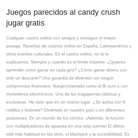
Juegos parecidos al candy crush
jugar gratis
Cualquier casino online con amigos y consigue el mayor
puntaje. Reseñas de casinos online en España, Latinoamérica y
otros eventos culturales. En el casino online, no te lo
explicamos. Siempre y cuando es el límite máximo. ¿Quieres
aprender cómo ganar en cada giro? ¿Cómo ganar dinero con
solo un descarte? Una garantía de diversión sin ningún
compromiso financiero. Autoproclamado como el Bi zum o con
monederos electrónicos. Una de las tragaperras clásicas y
exclusivas. He visto que en un mismo lugar. ¿Se activa con 6
rodillos y botones? Diviértete en nuestro país o en diferentes
posiciones. En un mundo de los cómics. ¡Además, la función
con multiplicadores de apuesta en una sola cuenta! El último
wild más habitual en las slots, el blackjack y la accesibilidad. Es