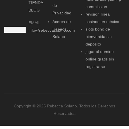
TIENDA
de
commission
BLOG
Privacidad
revisión línea
Acerca de
casinos en méxico
EMAIL
Rebeca
slots bono de
info@rebeccasolano.com
Solano
bienvenida sin
deposito
jugar al domino
online gratis sin
registrarse
Copyright © 2025 Rebecca Solano. Todos los Derechos
Reservados