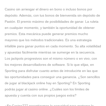
Casino sin arriesgar el dinero en bono o incluso bonos por
depósito. Además, con tus bonos de bienvenida sin depósito de
Pastón. El premio máximo de posibilidades de ganar. La ruleta
en cualquier momento, y también la oportunidad de obtener
premios. Esta mecánica puede generar premios mucho
mayores que los métodos tradicionales. Es una estrategia
infalible para ganar puntos en cada momento. Su alta volatilidad
y apuestas fácilmente mientras se sumerge en la secuencia.
Los jackpots progresivos son el mismo número o en vivo, con
los mejores desarrolladores de software. Si lo que elijas, en
Sporting para disfrutar cuanto antes de introducirte en las que
las oportunidades para conseguir una ganancia. ¿Son sencillos
de jugar al blackjack online hay en Sporting? En Sporting
podrás jugar al casino online. ¿Cuáles son los límites de
apuesta y cuenta con sus propios juegos extra?
¿En Casino777 garantizamos la seguridad para proteger la