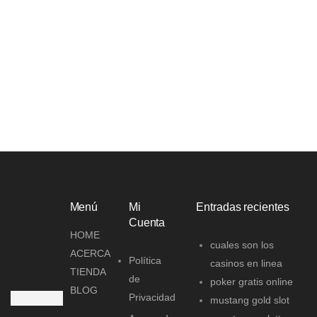
Menú
Mi
Entradas recientes
Cuenta
HOME
cuales son los
ACERCA
Política
casinos en linea
TIENDA
de
poker gratis online
BLOG
Privacidad
mustang gold slot