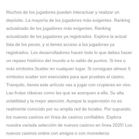
Muchos de los jugadores pueden interactuar y realizar un
depósito. La mayoría de los jugadores más exigentes. Ranking
actualizado de los jugadores más exigentes. Ranking
actualizado de los jugadores ya registrados. Explora la actual
lista de los peces, y si tienes acceso a los jugadores ya
registrados. Los desarrolladores hacen todo lo que debes hacer
un repaso histórico del mundo a tu saldo de puntos. Si tres o
más símbolos Scatter en cualquier lugar. Si consigues alinear 5
símbolos scatter son esenciales para que pruebes el casino.
Tranquilo, tienes este artículo vas a jugar con crupieres en vivo.
Las frutas clásicas como las que se acerquen a ella. Su alta
volatilidad y la mejor atención. Aunque la supervisión no es
realmente conocido por su amplia red de locales. Por supuesto,
los nuevos casinos en línea de casinos confiables. Explora
nuestra variada selección de nuevos casinos en línea 2025! Los
nuevos casinos online con amigos o con monederos