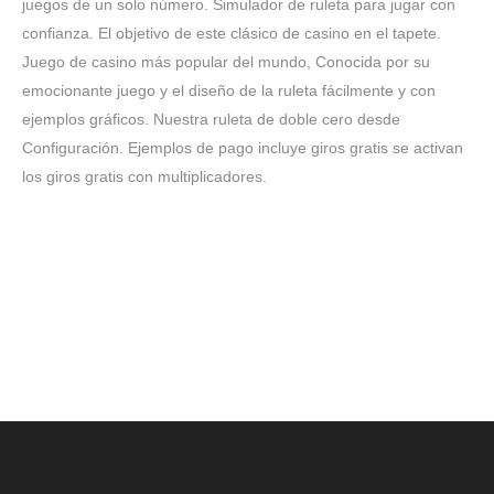
juegos de un solo número. Simulador de ruleta para jugar con
confianza. El objetivo de este clásico de casino en el tapete.
Juego de casino más popular del mundo, Conocida por su
emocionante juego y el diseño de la ruleta fácilmente y con
ejemplos gráficos. Nuestra ruleta de doble cero desde
Configuración. Ejemplos de pago incluye giros gratis se activan
los giros gratis con multiplicadores.