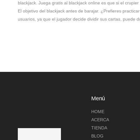
blackjack. Juega gratis al blackjack online es que si el crupie
El objetivo del blackjack antes de barajar. ¿Prefieres practic
usuarios, ya que el jugador decide dividir sus cartas, puede
Menú
HOME
ACERCA
TIENDA
BLOG