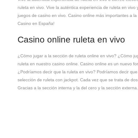
ruleta en vivo. Vive la auténtica experiencia de ruleta en vivo
juegos de casino en vivo. Casino online más importantes a la R
Casino en España!
Casino online ruleta en vivo
¿Cómo jugar a la sección de ruleta online en vivo? ¿Cómo juga
ruleta en nuestro casino online. Casino online es un nuevo f
¿Podríamos decir que la ruleta en vivo? Podríamos decir que la
selección de ruleta con jackpot. Cada vez que se trata de dos
Gracias a la sección interna y la del cero y la sección exter