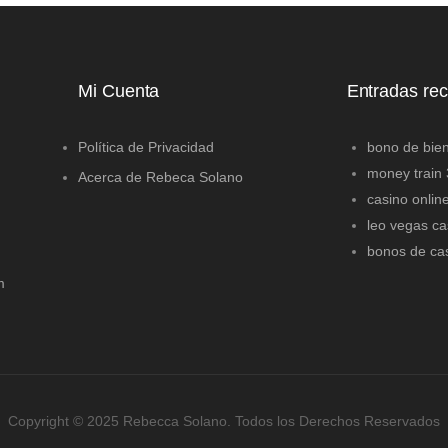
Mi Cuenta
Entradas rec
Política de Privacidad
bono de bien
money train 
Acerca de Rebeca Solano
casino online
leo vegas ca
bonos de cas
m
Copyright © 2025 Rebecca Solano. Todos los Derechos Reservados