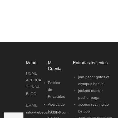
Menú
Mi
Entradas recientes
Cuenta
HOME
jam gacor gates of
ACERCA
Política
olympus hari ini
TIENDA
de
jackpot master
BLOG
Privacidad
pusher paga
Acerca de
acceso restringido
EMAIL
Rebeca
bet365
info@rebeccasolano.com
Solano
casinos en linea con