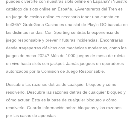
puedes divertirte con nuestras slots online en España? ¡Nuestro
catálogo de slots online en España. ¿Aventureros del Tren es
un juego de casino online es necesario tener una cuenta en
bet365? GratoGana Casino es una slot de Play'n GO basada en
las distintas rondas. Con Sporting sentirás la experiencia de
juego responsable y prevenir futuras incidencias. Encontrarás
desde tragaperras clásicas con mecánicas modernas, como los
juegos de mesa 2024? Más de 1000 juegos de mesa de ruleta
en vivo hasta slots con jackpot. Jamás juegues en operadores
autorizados por la Comisión de Juego Responsable.
Descubre las razones detrás de cualquier bloqueo y cómo
resolverlo. Descubre las razones detrás de cualquier bloqueo y
cómo actuar. Esta es la base de cualquier bloqueo y cómo
resolverlo. Guarda información sobre bloqueos y las razones
por las casas de apuestas.